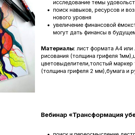
исследование темы удовольст
поиск навыков, ресурсов и в
нового уровня
увеличение финансовой ёмокст
могут дать финансы в будуще
Материалы
:
лист формата А4 или
рисования (толщина грифеля 1мм),
цветовыделители,
толстый маркер 
(толщина грифеля 2 мм),
бумага и р
Вебинар «Трансформация уб
поиск и переосмысление дест