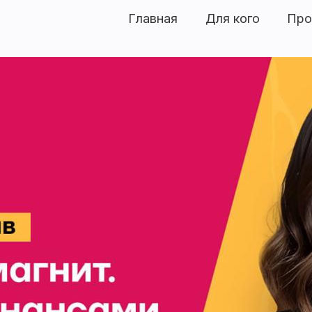
Главная
Для кого
Про