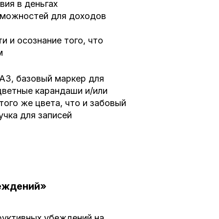
вия в деньгах
озможностей для доходов
и и осознание того, что
м
 А3,
базовый маркер для
цветные карандаши и/или
того же цвета, что и забовый
учка для записей
еждений»
руктивных убеждений на