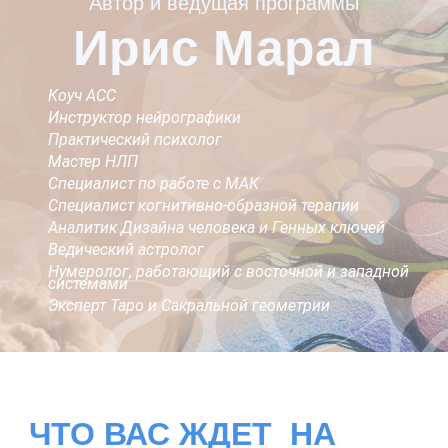
Автор и ведущая программы
Ирис Марал
Коуч АСС
Инструктор нейрографики
Практический психолог
Мастер НЛП
Специалист по работе с МАК
Специалист когнитивно-образной терапии
Аналитик Дизайна человека и Генных ключей
Ведический астролог
Нумеролог, работающий с восточной и западной
системами
Эксперт Таро и Сакральной геометрии