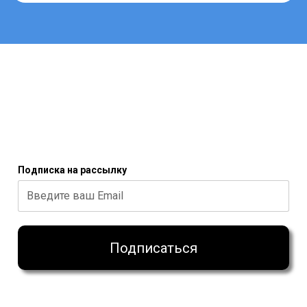
Программа по шагам
Маркетинг
Чат участников с обратной связью
Записи всех встреч бессрочно
Сертификат участника программы
Сертификат ведущего программы
ПОВТОРНОЕ УЧАСТИЕ
₽35 000
Оплатить