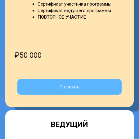
Оплатить
ДЛЯ СЕБЯ +
ВЕДУЩИЙ
Вебинар "Фантазия"
Вебинар "Мечта"
Вебинар "План"
Вебинар "Реализация"
Нишевание
Программа по шагам
Маркетинг
Чат участников с обратной связью
Записи всех встреч бессрочно
Сертификат участника программы