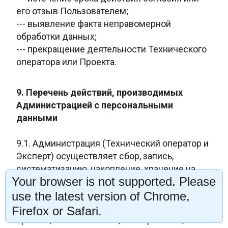
его отзыв Пользователем;
---
выявление факта неправомерной
обработки данных;
--- прекращение
деятельности Технического
оператора или Проекта.
9. Перечень действий, производимых
Администрацией с персональными
данными
9.1. Администрация (Технический оператор и
Эксперт) осуществляет сбор, запись,
систематизацию, накопление, хранение на
Your browser is not supported. Please
серверах в РФ, уточнение (обновление,
изменение), извлечение, использование,
use the latest version of Chrome,
предоставление доступа внутри команды
Firefox or Safari.
проекта, обезличивание, блокирование,